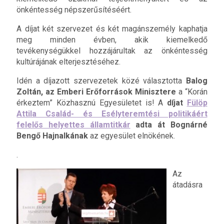
önkéntesség népszerűsítéséért.
A díjat két szervezet és két magánszemély kaphatja
meg minden évben, akik kiemelkedő
tevékenységükkel hozzájárultak az önkéntesség
kultúrájának elterjesztéséhez.
Idén a díjazott szervezetek közé választotta
Balog
Zoltán, az Emberi Erőforrások Minisztere
a “Korán
érkeztem” Közhasznú Egyesületet is! A
díjat
Fülöp
Attila Család- és Esélyteremtési politikáért
felelős helyettes államtitkár
adta át Bognárné
Bengő Hajnalkának
az egyesület elnökének.
.
Az
átadásra