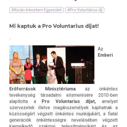
#Korán érkeztem Egyesület
#Pro Voluntárius díj
Mi kaptuk a Pro Voluntarius díjat!
.
Az
Emberi
Erőforrások Minisztériuma
az önkéntes
tevékenység társadalmi elismerésére 2010-ben
alapította a
Pro Voluntarius díjat,
amelyet
szervezetek illetve magánszemélyek kaphatnak a
közösségért végzett önkéntes munkájukért, a fiatal
generációk önkéntességre nevelésében végzett
kiemelkedő szakmai teljesítményükért és az