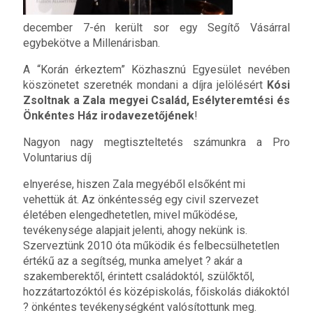
december 7-én került sor egy Segítő Vásárral
egybekötve a Millenárisban.
A “Korán érkeztem” Közhasznú Egyesület nevében
köszönetet szeretnék mondani a díjra jelölésért
Kósi
Zsoltnak a Zala megyei Család, Esélyteremtési és
Önkéntes Ház irodavezetőjének
!
Nagyon nagy megtiszteltetés számunkra a Pro
Voluntarius díj
elnyerése, hiszen Zala megyéből elsőként mi
vehettük át. Az önkéntesség egy civil szervezet
életében elengedhetetlen, mivel működése,
tevékenysége alapjait jelenti, ahogy nekünk is.
Szerveztünk 2010 óta működik és felbecsülhetetlen
értékű az a segítség, munka amelyet ? akár a
szakemberektől, érintett családoktól, szülőktől,
hozzátartozóktól és középiskolás, főiskolás diákoktól
? önkéntes tevékenységként valósítottunk meg.