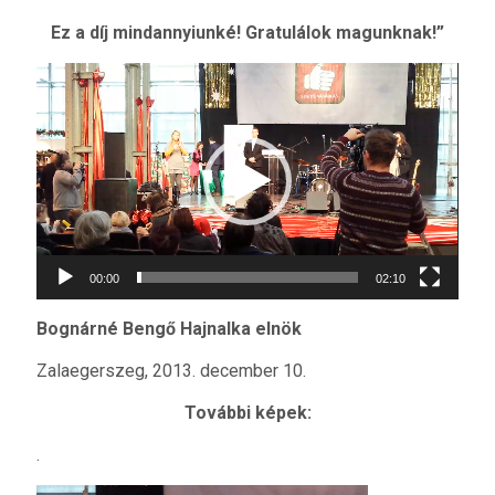
Ez a díj mindannyiunké! Gratulálok magunknak!”
Videólejátszó
00:00
02:10
Bognárné Bengő Hajnalka elnök
Zalaegerszeg, 2013. december 10.
További képek:
.