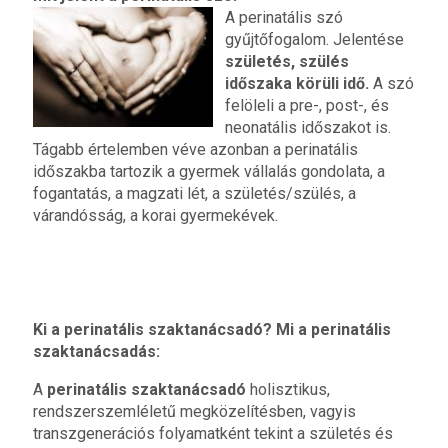
A perinatális szó
gyűjtőfogalom. Jelentése
születés, szülés
időszaka körüli idő.
A szó
felöleli a pre-, post-, és
neonatális időszakot is.
Tágabb értelemben véve azonban a perinatális
időszakba tartozik a gyermek vállalás gondolata, a
fogantatás, a magzati lét, a születés/szülés, a
várandósság, a korai gyermekévek.
Ki a perinatális szaktanácsadó? Mi a perinatális
szaktanácsadás:
A
perinatális szaktanácsadó
holisztikus,
rendszerszemléletű megközelítésben, vagyis
transzgenerációs folyamatként tekint a születés és