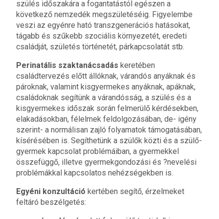
szülés időszakára a fogantatástól egészen a
következő nemzedék megszületéséig. Figyelembe
veszi az egyénre ható transzgenerációs hatásokat,
tágabb és szűkebb szociális környezetét, eredeti
családját, születés történetét, párkapcsolatát stb.
Perinatális szaktanácsadás
keretében
családtervezés előtt állóknak, várandós anyáknak és
pároknak, valamint kisgyermekes anyáknak, apáknak,
családoknak segítünk a várandósság, a szülés és a
kisgyermekes időszak során felmerülő kérdésekben,
elakadásokban, félelmek feldolgozásában, de- igény
szerint- a normálisan zajló folyamatok támogatásában,
kísérésében is. Segíthetünk a szülők közti és a szülő-
gyermek kapcsolat problémáiban, a gyermekkel
összefüggő, illetve gyermekgondozási és ?nevelési
problémákkal kapcsolatos nehézségekben is.
Egyéni konzultáció
kertében segítő, érzelmeket
feltáró beszélgetés: