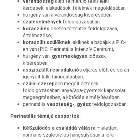
várandósság
alatt felmerülő testi-lelki
kérdések, elakadások, félelmek megoldásában,
ha igény van a várandósság kísérésében,
szülésélmények
feldolgozásában,
koraszülés
esetén történtek feldolgozása,
értelmezése,
koraszült szülőknek
, akiknek a babájuk a PIC-
en van (PIC: Perinatális Intenzív Centrum),
ha igény van,
gyermekágyas
időszak
kísérésben,
asszisztált reprodukció
s eljárás előtt és során
igényelt lelki támogatásban,
szülői szerep
ben megélt érzések
feldolgozásában, anya/apa-gyermek kapcsolat
megsegítésében, a kötődés elmélyítésében,
perinatális
veszteség-, gyász
feldolgozásban.
Perinatális témájú csoportok:
KéSzülődés a családdá válásra
– élettani,
normális szülésre és hangsúlyosan a lelki-